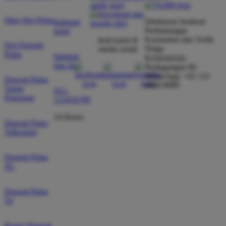
Situs Slot Pulsa
Direktorat Jenderal
hubungi
Perlindungan
kami
Konsumen dan Tertib
ikuti kami di
Slot Deposit
Niaga
media sosial
Pulsa
bantuan
Kementerian
dan faq
Perdagangan RI
WhatsApp: +62 123
Deposit Pulsa
8888 8989
Tanpa
021-
Potongan
123456789
24 Hours
Deposit Pulsa
Telkomsel
Deposit Pulsa
XL
Deposit Pulsa
Tri
Bonus Deposit