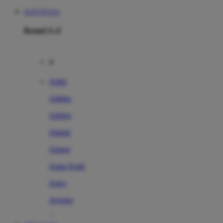
SLOT PULSA
Brand A-Z
A
Addo
Adidas
Airfree
Alamii
Amara
Aqua Scale
Asics
Aveeno
Awan