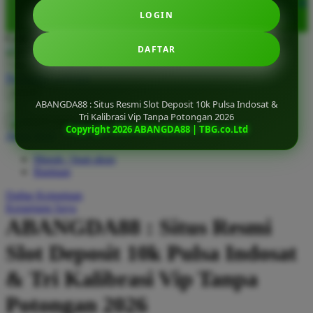
DAFTAR
Q
Contact Us
LOGIN
Cari
QV Baby
DAFTAR
R
Pencarian Lanjutan
cancel
Real Shades
ABANGDA88 : Situs Resmi Slot Deposit 10k Pulsa Indosat &
Cari
Tri Kalibrasi Vip Tanpa Potongan 2026
Red Castle
cancel
Copyright 2026 ABANGDA88 | TBG.co.Ltd
Akun Saya
Ribbon Madness
Masuk / buat akun
Bantuan
S
Daftar Keinginan
Sebamed
Keranjang Saya
ABANGDA88 : Situs Resmi
Silver Cross
Slot Deposit 10k Pulsa Indosat
Simply Idea
Skip Hop
& Tri Kalibrasi Vip Tanpa
Spectra
Potongan 2026