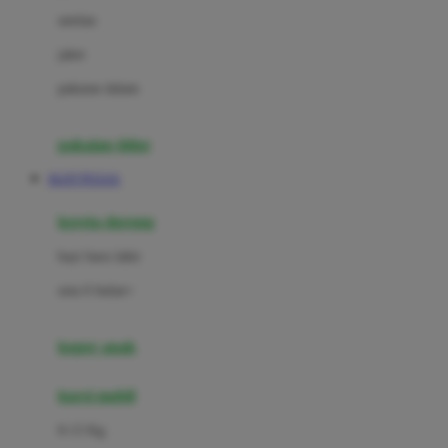
Dae Organics
setelan
Docare
jaket
Doona
pakaian dalam
Down To Earth
Drew
pakaian tidur
Dr. Brown's
SLOT PULSA
E
kereta dorong
ELC
bayi baru lahir
Ergobaby
usia 6 bulan+
Expert Care
koper anak
Ezyroller
kursi mobil
F
0-13 Kg
Felt So Sweet