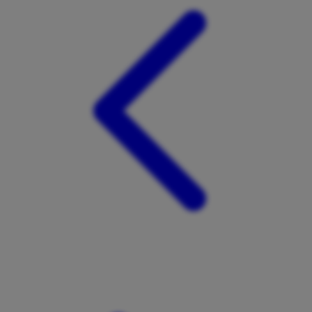
Twistshake
TY Toys
U
V
Veja
Vitaflow
Vtech
W
Waterland
Wellness
X