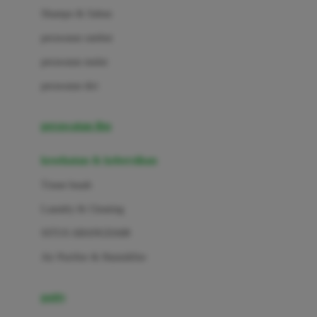
London Taxi
Shampo & Sabun
Love To Dream
perawatan rambut
perawatan mulut
M
perawatan diri
Magformers
Mama's Choice
perawatan ibu
Mamas&Papas
kesehatan & kebersihan
Mamaway
Tissue basah
Maxi Cosi
Laundry & Cleaning
Megabloks
SITUS ABANGDA88
Micro
Air Purifier & Humidifier
MiDeer
Mimi & Lula
potty
Mini Monkey