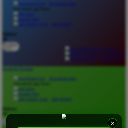
download apps
download app from:
Oh Ma Grain
Okiedog
gift registry
P
Bahasa
ID
Peachy
LOGIN
Phil & Ted's
DAFTAR
Contact Us
Philips Avent
lewati ke Konten
Pigeon
download apps
Playgro
download app from:
Poled Global
gift registry
Ponycycle
Bahasa
Puma
ID
Pureats
LOGIN