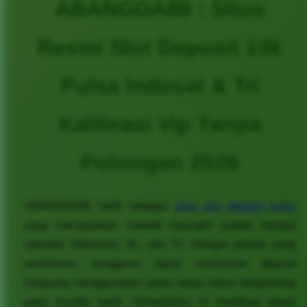
ABANGDA88 : Situs
Resmi Slot Deposit 10k
Pulsa Indosat & Tri
Kalibrasi Vip Tanpa
Potongan 2026
ABANGDA88 hadir sebagai
situs slot deposit pulsa
yang menawarkan metode transaksi praktis melalui
operator Telkomsel, XL, dan Tri. Dengan proses yang
sederhana, pengguna dapat melakukan deposit
langsung menggunakan pulsa tanpa harus bergantung
pada transfer bank. Kemudahan ini membuat akses