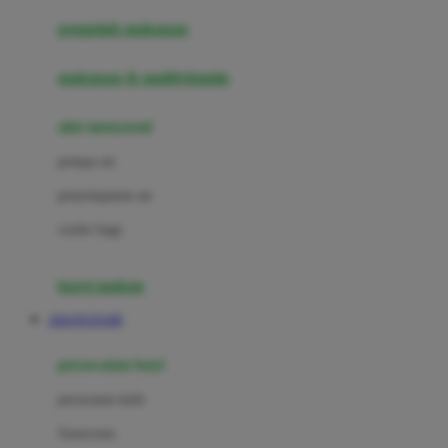
pengolah makanan
Joolz
Jujube
makanan & multivitamin
K
alat menyusui
Kiddycuts
pompa asi
Kumon
penyimpanan asi
L
cooler bags
Leapfrog
kursi makan
Leclerc
ABANGDA88
Lee Vierra
Lillebaby
perawatan bayi
Little Bird Told Me
perawatan kulit
Little Miss Janis
Sunscreen