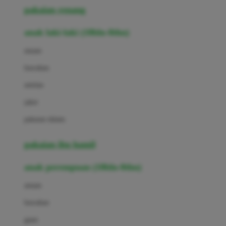
pakaian renang
anak laki-laki (18bln-8thn)
atasan
bawahan
setelan
jaket
pakaian dalam
pakaian ibu hamil
anak perempuan (18bln-8thn)
atasan
bawahan
gaun