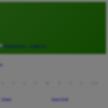
Contact Us
us
S
T
U
V
W
X
Y
Z
0-9
Amara
Aqua Scale