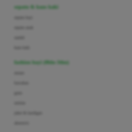
sepatu & kaus kaki
sepatu bayi
sepatu anak
sandal
kaus kaki
fashion bayi (0bln-3thn)
atasan
bawahan
gaun
setelan
jaket & kardigan
aksesoris