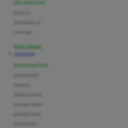
alat menyusui
pompa asi
penyimpanan asi
cooler bags
kursi makan
ABANGDA88
perawatan bayi
perawatan kulit
Sunscreen
Shampo & Sabun
perawatan rambut
perawatan mulut
perawatan diri