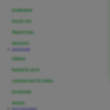
gendongan
travel cots
diaper bags
aksesoris
ABANGDA88
selimut
bantal & sprei
ranjang bayi & balita
perabotan
matras
SLOT TELKOMSEL