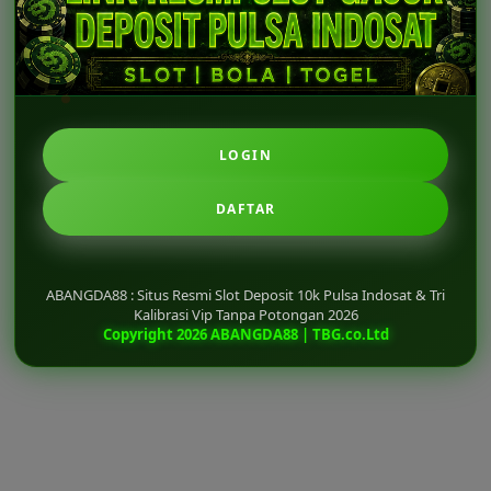
LOGIN
DAFTAR
ABANGDA88 : Situs Resmi Slot Deposit 10k Pulsa Indosat & Tri
Kalibrasi Vip Tanpa Potongan 2026
Copyright 2026 ABANGDA88 | TBG.co.Ltd