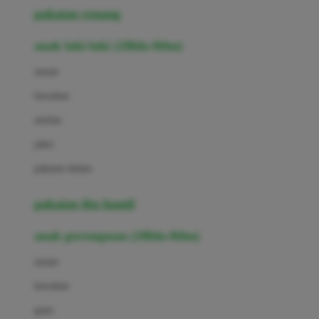
pakaian renang
anak laki-laki (18bln-8thn)
atasan
bawahan
setelan
jaket
pakaian dalam
pakaian ibu hamil
anak perempuan (18bln-8thn)
atasan
bawahan
gaun