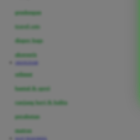
gendongan
travel cots
diaper bags
aksesoris
ABANGDA88
selimut
bantal & sprei
ranjang bayi & balita
perabotan
matras
SLOT TELKOMSEL