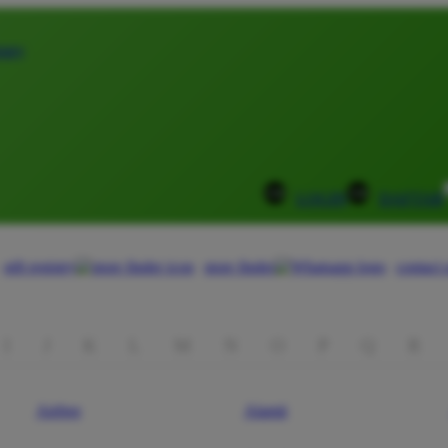
istry
LOGIN
DAFTAR
gift registry
store finder
contact 
I
J
K
L
M
N
O
P
Q
R
Airfree
Alamii