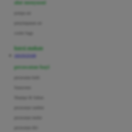
alat menyusui
pompa asi
penyimpanan asi
cooler bags
kursi makan
ABANGDA88
perawatan bayi
perawatan kulit
Sunscreen
Shampo & Sabun
perawatan rambut
perawatan mulut
perawatan diri