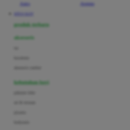
Asics
Aveeno
SITUS SLOT
produk terbaru
aksesoris
tas
kacamata
aksesoris rambut
kebutuhan bayi
pakaian tidur
set & terusan
piyama
bodysuits