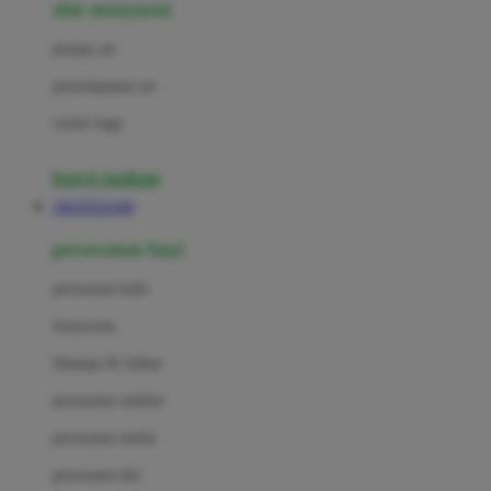
alat menyusui
pompa asi
penyimpanan asi
cooler bags
kursi makan
ABANGDA88
perawatan bayi
perawatan kulit
Sunscreen
Shampo & Sabun
perawatan rambut
perawatan mulut
perawatan diri