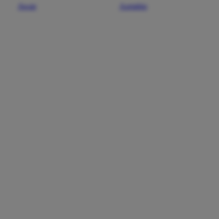
Awan
Azetabio