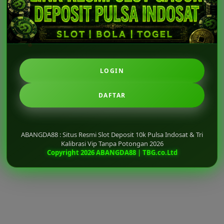
LOGIN
DAFTAR
ABANGDA88 : Situs Resmi Slot Deposit 10k Pulsa Indosat & Tri
Kalibrasi Vip Tanpa Potongan 2026
Copyright 2026 ABANGDA88 | TBG.co.Ltd