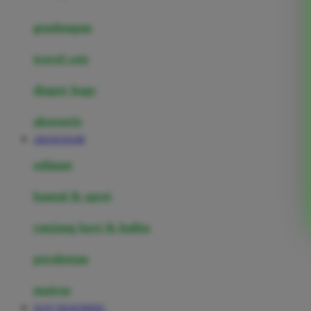
gendongan
travel cots
diaper bags
aksesoris
ABANGDA88
selimut
bantal & sprei
ranjang bayi & balita
perabotan
matras
SLOT TELKOMSEL