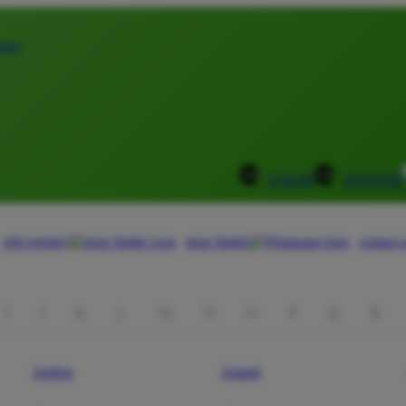
istry
LOGIN
DAFTAR
gift registry
store finder
contact 
I
J
K
L
M
N
O
P
Q
R
Airfree
Alamii