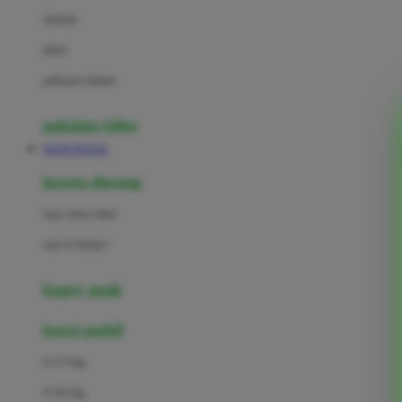
setelan
jaket
pakaian dalam
pakaian tidur
SLOT PULSA
kereta dorong
bayi baru lahir
usia 6 bulan+
koper anak
kursi mobil
0-13 Kg
0-36 Kg