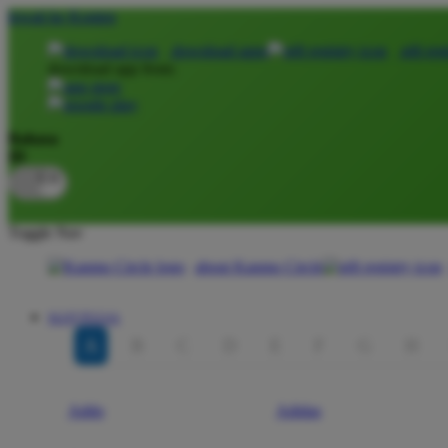
lewati ke Konten
download apps
gift reg
download app from:
Bahasa
ID
Toggle Nav
about Kanmo Circle
SLOT PULSA
A
B
C
D
E
F
G
H
Addo
Adidas