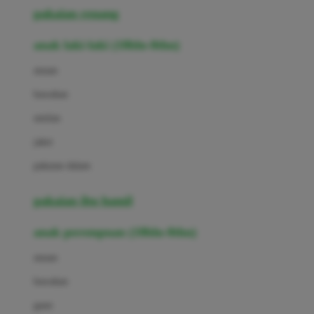
pakaian renang
anak laki-laki (18bln-8thn)
atasan
bawahan
setelan
jaket
pakaian dalam
pakaian ibu hamil
anak perempuan (18bln-8thn)
atasan
bawahan
gaun