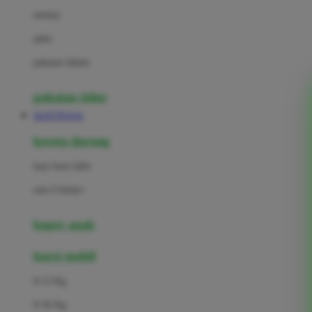
setelan
jaket
pakaian dalam
pakaian tidur
SLOT PULSA
kereta dorong
bayi baru lahir
usia 6 bulan+
koper anak
kursi mobil
0-13 Kg
0-36 Kg