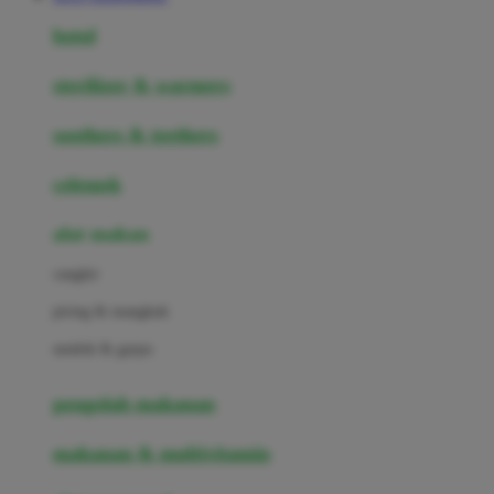
botol
sterilizer & warmers
soothers & teethers
celemek
alat makan
cangkir
piring & mangkuk
sendok & garpu
pengolah makanan
makanan & multivitamin