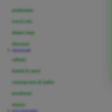
gendongan
travel cots
diaper bags
aksesoris
ABANGDA88
selimut
bantal & sprei
ranjang bayi & balita
perabotan
matras
SLOT TELKOMSEL