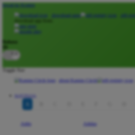
lewati ke Konten
download apps
gift reg
download app from:
Bahasa
ID
Toggle Nav
about Kanmo Circle
SLOT PULSA
A
B
C
D
E
F
G
H
Addo
Adidas