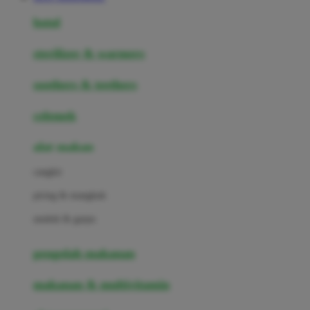
botol
sterilizer & warmers
soothers & teethers
celemek
alat makan
cangkir
piring & mangkuk
sendok & garpu
pengolah makanan
makanan & multivitamin