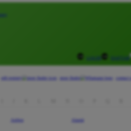
istry
LOGIN
DAFTAR
gift registry
store finder
contact 
I
J
K
L
M
N
O
P
Q
R
Airfree
Alamii