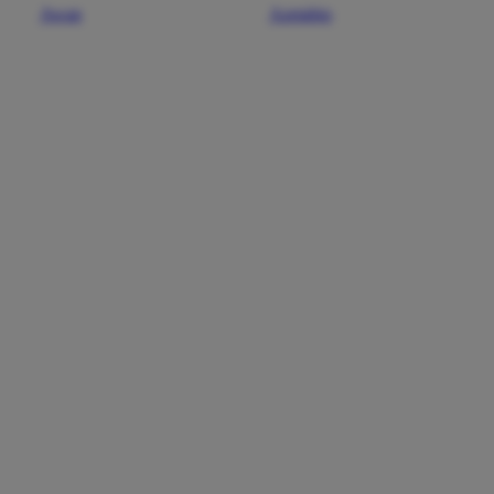
Awan
Azetabio