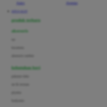
Asics
Aveeno
SITUS SLOT
produk terbaru
aksesoris
tas
kacamata
aksesoris rambut
kebutuhan bayi
pakaian tidur
set & terusan
piyama
bodysuits