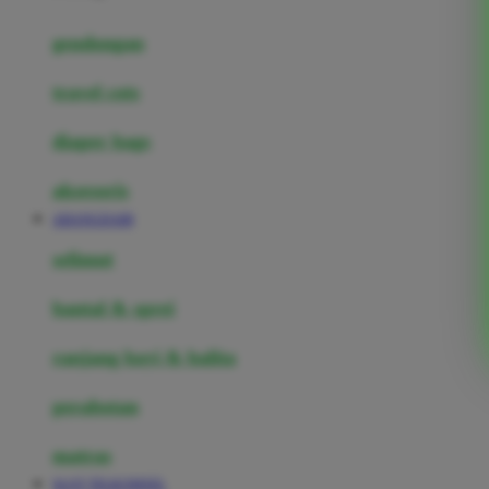
gendongan
travel cots
diaper bags
aksesoris
ABANGDA88
selimut
bantal & sprei
ranjang bayi & balita
perabotan
matras
SLOT TELKOMSEL