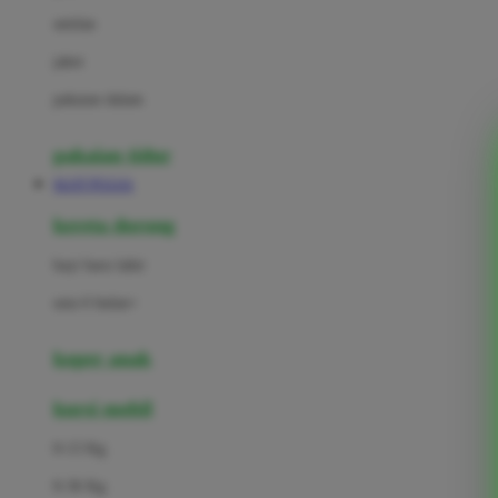
setelan
jaket
pakaian dalam
pakaian tidur
SLOT PULSA
kereta dorong
bayi baru lahir
usia 6 bulan+
koper anak
kursi mobil
0-13 Kg
0-36 Kg