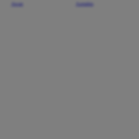
Awan
Azetabio