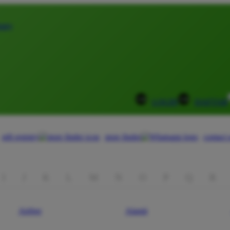
istry
LOGIN
DAFTAR
gift registry
store finder
contact 
I
J
K
L
M
N
O
P
Q
R
Airfree
Alamii