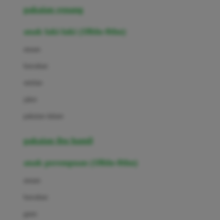
pakaian renang
anak laki-laki (18bln-8thn)
atasan
bawahan
setelan
jaket
pakaian dalam
pakaian ibu hamil
anak perempuan (18bln-8thn)
atasan
bawahan
gaun