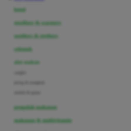
botol
sterilizer & warmers
soothers & teethers
celemek
alat makan
cangkir
piring & mangkuk
sendok & garpu
pengolah makanan
makanan & multivitamin