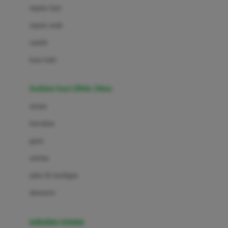
Bio Oil
sepatu bayi
Biolane
sepatu anak
Bite Fighters
sandal
Bizzi Growin
kaus kaki
Blackmores
fashion bayi (0bln-3thn)
Blooming Marvellous
atasan
Bonnels
bawahan
Bravado
gaun
Bruder
setelan
Brush Baby
jaket & kardigan
Buds Organics
aksesoris
Bugaboo
Buggygear
pakaian renang