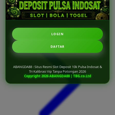
LOGIN
DAFTAR
ABANGDA88 : Situs Resmi Slot Deposit 10k Pulsa Indosat &
Tri Kalibrasi Vip Tanpa Potongan 2026
Copyright 2026 ABANGDA88 | TBG.co.Ltd