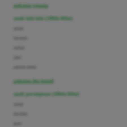
pakaian renang
anak laki-laki (18bln-8thn)
atasan
bawahan
setelan
jaket
pakaian dalam
pakaian ibu hamil
anak perempuan (18bln-8thn)
atasan
bawahan
gaun