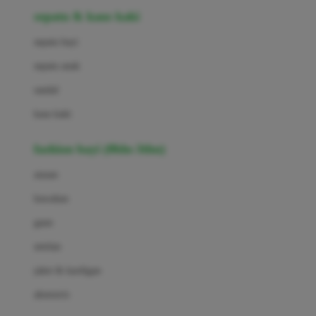
sepatu & kaus kaki
sepatu bayi
sepatu anak
sandal
kaus kaki
fashion bayi (0bln-3thn)
atasan
bawahan
gaun
setelan
jaket & kardigan
aksesoris