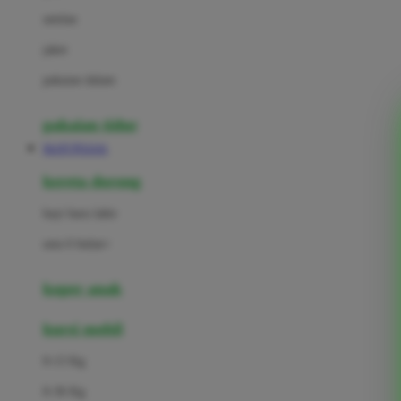
setelan
jaket
pakaian dalam
pakaian tidur
SLOT PULSA
kereta dorong
bayi baru lahir
usia 6 bulan+
koper anak
kursi mobil
0-13 Kg
0-36 Kg