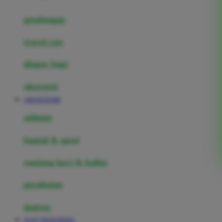
gendongan
travel cots
diaper bags
aksesoris
ABANGDA88
selimut
bantal & sprei
ranjang bayi & balita
perabotan
matras
SLOT TELKOMSEL