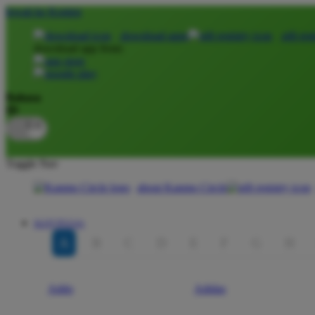
lewati ke Konten
download apps
gift reg
download app from:
Bahasa
ID
Toggle Nav
about Kanmo Circle
SLOT PULSA
A
B
C
D
E
F
G
H
Addo
Adidas