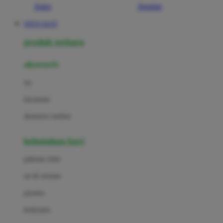
Asics
Aveeno
SITUS SLOT
produk terbaru
aksesoris
tas
kacamata
aksesoris rambut
kebutuhan bayi
pakaian tidur
set & terusan
piyama
bodysuits