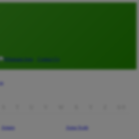
Contact Us
us
S
T
U
V
W
X
Y
Z
0-9
Amara
Aqua Scale