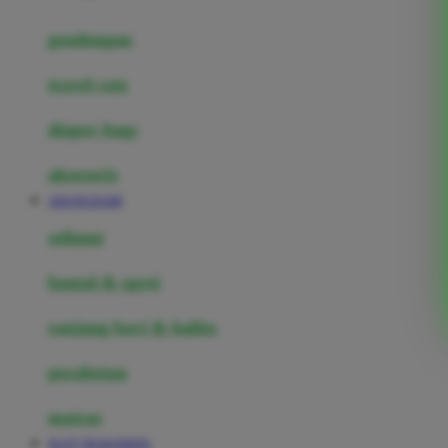
gendongan
travel cots
diaper bags
aksesoris
ABANGDA88
selimut
bantal & sprei
ranjang bayi & balita
perabotan
matras
SLOT TELKOMSEL