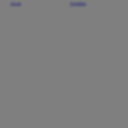
Awan
Azetabio