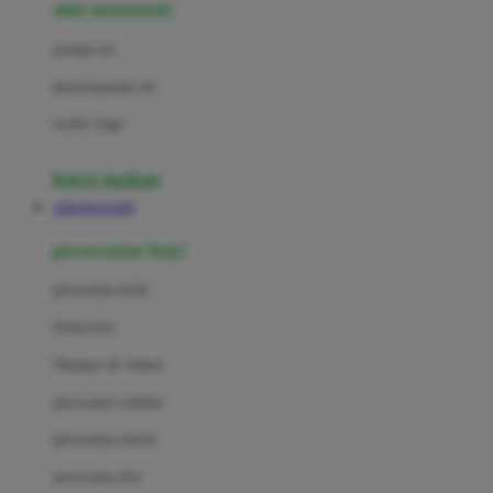
alat menyusui
pompa asi
penyimpanan asi
cooler bags
kursi makan
ABANGDA88
perawatan bayi
perawatan kulit
Sunscreen
Shampo & Sabun
perawatan rambut
perawatan mulut
perawatan diri