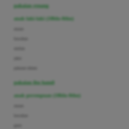
pakaian renang
anak laki-laki (18bln-8thn)
atasan
bawahan
setelan
jaket
pakaian dalam
pakaian ibu hamil
anak perempuan (18bln-8thn)
atasan
bawahan
gaun