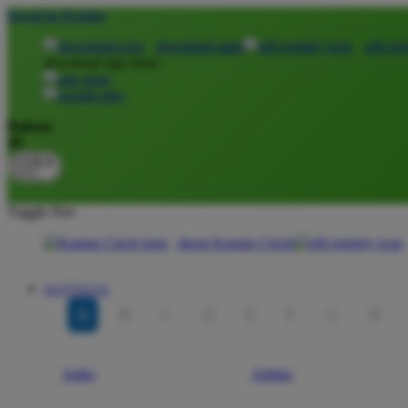
lewati ke Konten
download apps
gift reg
download app from:
Bahasa
ID
Toggle Nav
about Kanmo Circle
SLOT PULSA
A
B
C
D
E
F
G
H
Addo
Adidas