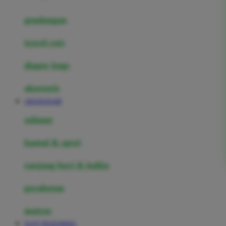
gendongan
travel cots
diaper bags
aksesoris
ABANGDA88
selimut
bantal & sprei
ranjang bayi & balita
perabotan
matras
SLOT TELKOMSEL