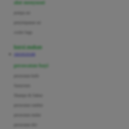
alat menyusui
pompa asi
penyimpanan asi
cooler bags
kursi makan
ABANGDA88
perawatan bayi
perawatan kulit
Sunscreen
Shampo & Sabun
perawatan rambut
perawatan mulut
perawatan diri