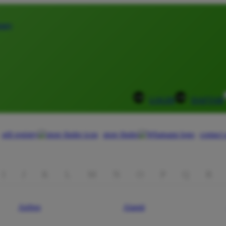
istry
LOGIN
DAFTAR
gift registry
store finder
contact 
I
J
K
L
M
N
O
P
Q
R
Airfree
Alamii