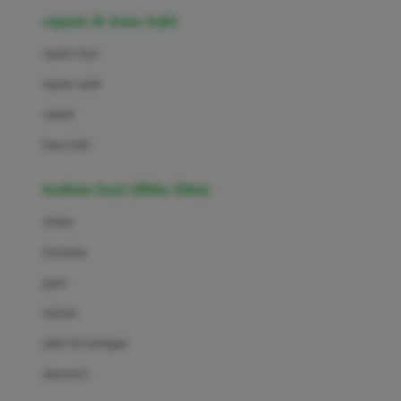
sepatu & kaus kaki
sepatu bayi
sepatu anak
sandal
kaus kaki
fashion bayi (0bln-3thn)
atasan
bawahan
gaun
setelan
jaket & kardigan
aksesoris