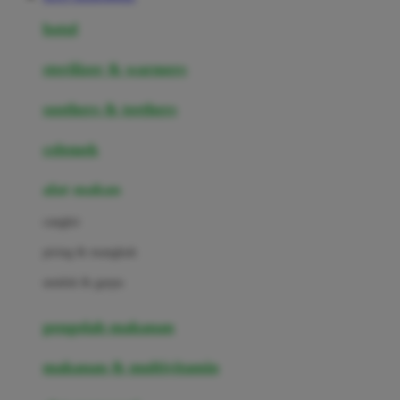
botol
sterilizer & warmers
soothers & teethers
celemek
alat makan
cangkir
piring & mangkuk
sendok & garpu
pengolah makanan
makanan & multivitamin