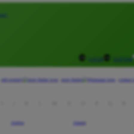
istry
LOGIN
DAFTAR
gift registry
store finder
contact 
I
J
K
L
M
N
O
P
Q
R
Airfree
Alamii