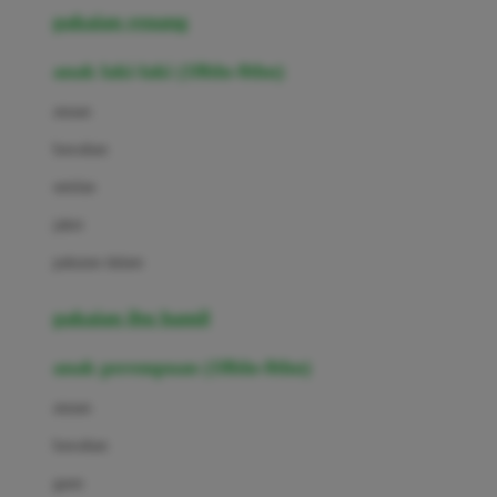
pakaian renang
anak laki-laki (18bln-8thn)
atasan
bawahan
setelan
jaket
pakaian dalam
pakaian ibu hamil
anak perempuan (18bln-8thn)
atasan
bawahan
gaun