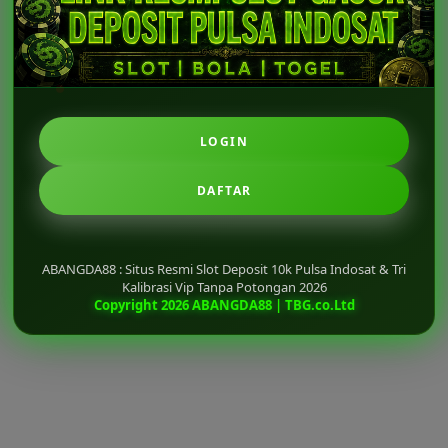
LOGIN
DAFTAR
ABANGDA88 : Situs Resmi Slot Deposit 10k Pulsa Indosat & Tri
Kalibrasi Vip Tanpa Potongan 2026
Copyright 2026 ABANGDA88 | TBG.co.Ltd