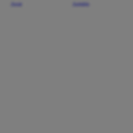
Awan
Azetabio